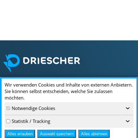
Wir verwenden Cookies und Inhalte von externen Anbietern.
Standorte & Kontakt
Sie können selbst entscheiden, welche Sie zulassen
möchten.
DRIESCHER
Notwendige Cookies
Driescherstr. 3
‹
85368 Moosburg
Statistik / Tracking
‹
infoservice@driescher.de
+49 8761 681-0
Alles erlauben
Auswahl speichern
Alles ablehnen