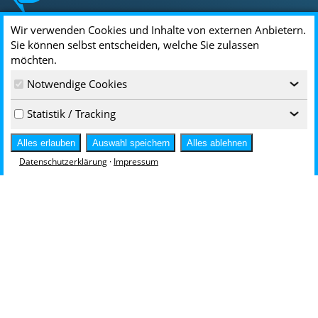
Wir verwenden Cookies und Inhalte von externen Anbietern.
Sie können selbst entscheiden, welche Sie zulassen
Standorte & Kontakt
möchten.
DRIESCHER
Notwendige Cookies
‹
Driescherstr. 3
Statistik / Tracking
85368 Moosburg
‹
infoservice@driescher.de
Alles erlauben
Auswahl speichern
Alles ablehnen
+49 8761 681-0
Datenschutzerklärung
·
Impressum
Hallesche Str. 94
Zufahrt über Rathenaustr. 13
06295 Lutherstadt Eisleben
infoservice-DE@driescher.de
+49 3475 7255-0
Karriere
Stellenangebote
Wir als Arbeitgeber