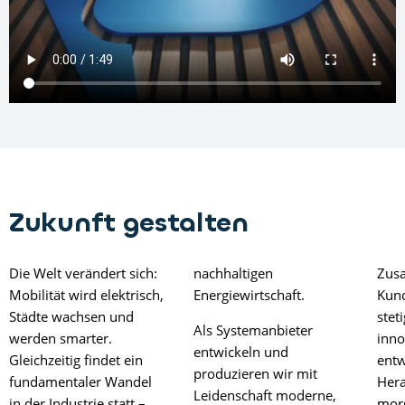
Zukunft gestalten
Die Welt verändert sich:
nachhaltigen
Zus
Mobilität wird elektrisch,
Energiewirtschaft.
Kun
Städte wachsen und
stet
Als Systemanbieter
werden smarter.
inno
entwickeln und
Gleichzeitig findet ein
entw
produzieren wir mit
fundamentaler Wandel
Her
Leidenschaft moderne,
in der Industrie statt –
mor