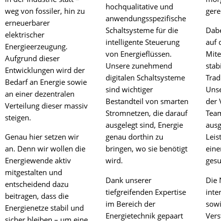
hochqualitative und
weg von fossiler, hin zu
gere
anwendungsspezifische
erneuerbarer
Schaltsysteme für die
Dabe
elektrischer
intelligente Steuerung
auf 
Energieerzeugung.
von Energieflüssen.
Mite
Aufgrund dieser
Unsere zunehmend
stab
Entwicklungen wird der
digitalen Schaltsysteme
Trad
Bedarf an Energie sowie
sind wichtiger
Unse
an einer dezentralen
Bestandteil von smarten
der 
Verteilung dieser massiv
Stromnetzen, die darauf
Team
steigen.
ausgelegt sind, Energie
aus
Genau hier setzen wir
genau dorthin zu
Leis
an. Denn wir wollen die
bringen, wo sie benötigt
eine
Energiewende aktiv
wird.
gesu
mitgestalten und
Dank unserer
Die 
entscheidend dazu
tiefgreifenden Expertise
inte
beitragen, dass die
im Bereich der
sowi
Energienetze stabil und
Energietechnik gepaart
Vers
sicher bleiben – um eine