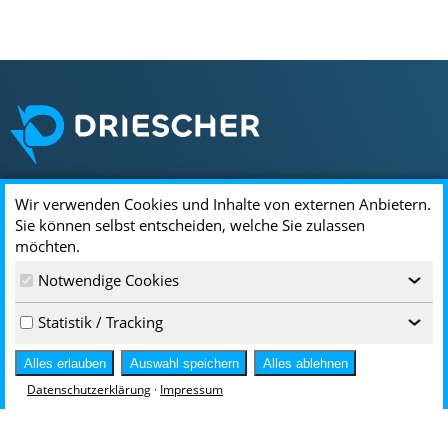
Wir verwenden Cookies und Inhalte von externen Anbietern.
Standorte & Kontakt
Sie können selbst entscheiden, welche Sie zulassen
möchten.
DRIESCHER
Notwendige Cookies
Driescherstr. 3
‹
85368 Moosburg
Statistik / Tracking
‹
infoservice@driescher.de
+49 8761 681-0
Alles erlauben
Auswahl speichern
Alles ablehnen
Hallesche Str. 94
Datenschutzerklärung
·
Impressum
Zufahrt über Rathenaustr. 13
06295 Lutherstadt Eisleben