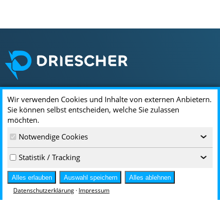
Wir verwenden Cookies und Inhalte von externen Anbietern.
Standorte & Kontakt
Sie können selbst entscheiden, welche Sie zulassen
möchten.
DRIESCHER
Notwendige Cookies
Driescherstr. 3
‹
85368 Moosburg
Statistik / Tracking
‹
infoservice@driescher.de
+49 8761 681-0
Alles erlauben
Auswahl speichern
Alles ablehnen
Hallesche Str. 94
Datenschutzerklärung
·
Impressum
Zufahrt über Rathenaustr. 13
06295 Lutherstadt Eisleben