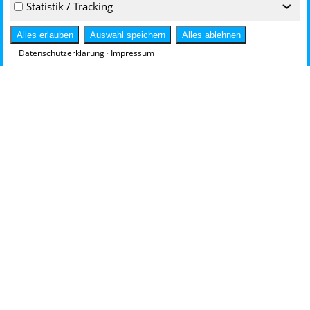
Statistik / Tracking
‹
Alles erlauben
Auswahl speichern
Alles ablehnen
Datenschutzerklärung
·
Impressum
Hierzu ein Rechenbeispiel:
Bei Anschaffung einer
Niederspannungsverteilung mit 1250 A, ausgestattet mit
dem von Driescher laut internen Konstruktionsrichtlinien
empfohlenen Kupferquerschnitt, statt des Basisquerschnitts,
ergibt sich aufgrund der geringeren Verlustleistung und
stetig steigender Energiepreise über eine
unterbrechungsfreie Laufzeit von 35 Jahren ein
Kostenvorteil von 2.758 €. Mit der Option 2 (erweiterter