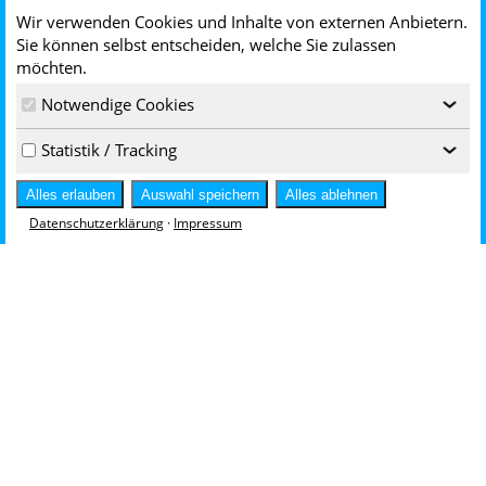
Arbeitsmethoden
Wir verwenden Cookies und Inhalte von externen Anbietern.
Instandhaltung
Sie können selbst entscheiden, welche Sie zulassen
möchten.
Brandschutz und Brandbekämpfung
Maßnahmen im Notfall
Notwendige Cookies
‹
Arbeiten unter besonderen Umgebungsbedingungen
Statistik / Tracking
‹
Die Schalthandlung
Alles erlauben
Auswahl speichern
Alles ablehnen
Schaltablauf und Schaltgespräch
Datenschutzerklärung
·
Impressum
Arbeitsauftrag und Dokumentation
Praktische Übungen an Schaltanlagen mit VR-Brille
Schriftliche Lernkontrolle
Abschluss:
Teilnahmebescheinigung und Zertifikat der TÜV SÜD
Akademie