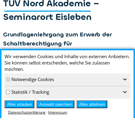
TÜV Nord Akademie
–
Seminarort Eisleben
Grundlagenlehrgang zum Erwerb der
Schaltberechtigung für
Mittelspannungsanlagen über 1 kV bis 30
Wir verwenden Cookies und Inhalte von externen Anbietern.
kV
Sie können selbst entscheiden, welche Sie zulassen
möchten.
MEHR ERFAHREN
Notwendige Cookies
‹
Fortbildungslehrgang zum Erhalt der
Statistik / Tracking
‹
Schaltberechtigung für
Alles erlauben
Auswahl speichern
Alles ablehnen
Mittelspannungsanlagen über 1 kV bis 30
Datenschutzerklärung
·
Impressum
kV
MEHR ERFAHREN